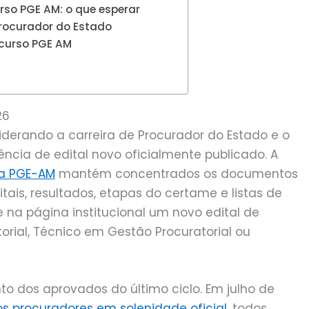
so PGE AM: o que esperar
Procurador do Estado
ncurso PGE AM
26
iderando a carreira de Procurador do Estado e o
ência de edital novo oficialmente publicado. A
da PGE-AM
mantém concentrados os documentos
ais, resultados, etapas do certame e listas de
 na página institucional um novo edital de
torial, Técnico em Gestão Procuratorial ou
o dos aprovados do último ciclo. Em julho de
os procuradores em solenidade oficial
, todos