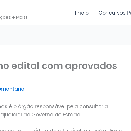
Início
Concursos P
ições e Mais!
mo edital com aprovados
omentário
as é o órgão responsável pela consultoria
trajudicial do Governo do Estado.
arreira jurídica de alto nível, atuação direta