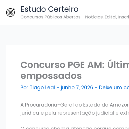
Ir
Estudo Certeiro
para
Concursos Públicos Abertos - Notícias, Edital, Inscr
o
conteúdo
Concurso PGE AM: Últi
empossados
Por
Tiago Leal
-
junho 7, 2026
-
Deixe um c
A Procuradoria-Geral do Estado do Amazon
jurídica e pela representação judicial e ex
O concurso chama atenção porque combina c