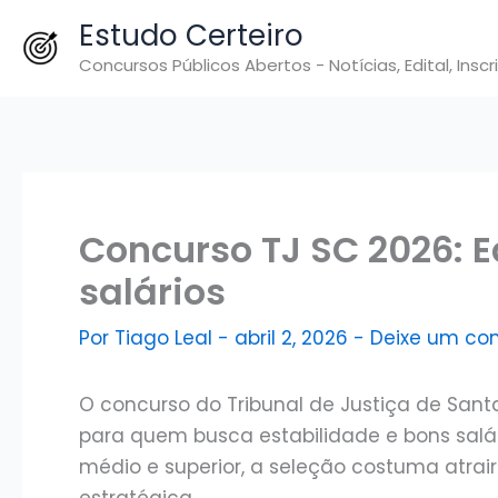
Ir
Estudo Certeiro
para
Concursos Públicos Abertos - Notícias, Edital, Inscr
o
conteúdo
Concurso TJ SC 2026: E
salários
Por
Tiago Leal
-
abril 2, 2026
-
Deixe um co
O concurso do Tribunal de Justiça de Sant
para quem busca estabilidade e bons salár
médio e superior, a seleção costuma atrai