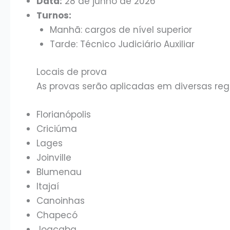
Data:
28 de junho de 2026
Turnos:
Manhã: cargos de nível superior
Tarde: Técnico Judiciário Auxiliar
Locais de prova
As provas serão aplicadas em diversas regi
Florianópolis
Criciúma
Lages
Joinville
Blumenau
Itajaí
Canoinhas
Chapecó
Joaçaba