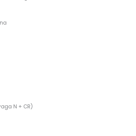
ina
 vaga N + CR)