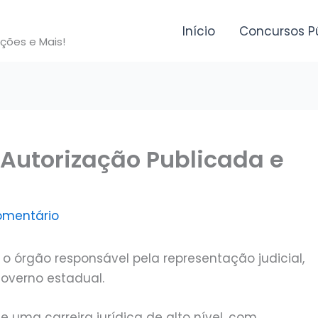
Início
Concursos P
ições e Mais!
 Autorização Publicada e
omentário
o órgão responsável pela representação judicial,
governo estadual.
 uma carreira jurídica de alto nível, com