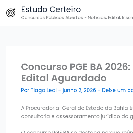
Ir
Estudo Certeiro
para
Concursos Públicos Abertos - Notícias, Edital, Inscr
o
conteúdo
Concurso PGE BA 2026:
Edital Aguardado
Por
Tiago Leal
-
junho 2, 2026
-
Deixe um c
A Procuradoria-Geral do Estado da Bahia é 
consultoria e assessoramento jurídico do 
O concurso PGE BA se destaca porque reúne