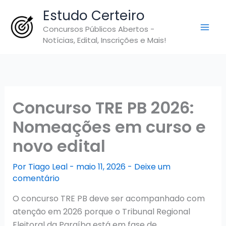
Ir
Estudo Certeiro
para
Concursos Públicos Abertos -
o
Notícias, Edital, Inscrições e Mais!
conteúdo
Concurso TRE PB 2026:
Nomeações em curso e
novo edital
Por
Tiago Leal
-
maio 11, 2026
-
Deixe um
comentário
O concurso TRE PB deve ser acompanhado com
atenção em 2026 porque o Tribunal Regional
Eleitoral da Paraíba está em fase de