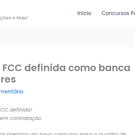
Início
Concursos P
ições e Mais!
: FCC definida como banca
ares
mentário
CC definida!
 em contratação
nas prepara um novo concurso para o quadro de