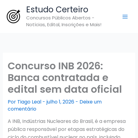
Ir
Estudo Certeiro
para
Concursos Públicos Abertos -
o
Notícias, Edital, Inscrições e Mais!
conteúdo
Concurso INB 2026:
Banca contratada e
edital sem data oficial
Por
Tiago Leal
-
julho 1, 2026
-
Deixe um
comentário
A INB, Indústrias Nucleares do Brasil, é a empresa
pública responsável por etapas estratégicas do
ciclo do combustível nuclear no país, incluindo