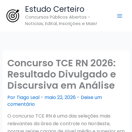
Ir
Estudo Certeiro
para
Concursos Públicos Abertos -
o
Notícias, Edital, Inscrições e Mais!
conteúdo
Concurso TCE RN 2026:
Resultado Divulgado e
Discursiva em Análise
Por
Tiago Leal
-
maio 22, 2026
-
Deixe um
comentário
O concurso TCE RN é uma das seleções mais
relevantes da área de controle no Nordeste,
porque reúne cargos de nível médio e superior em