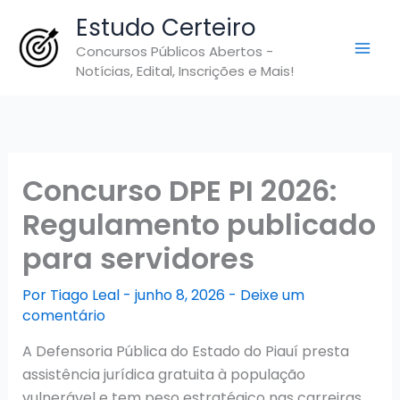
Ir
Estudo Certeiro
para
Concursos Públicos Abertos -
o
Notícias, Edital, Inscrições e Mais!
conteúdo
Concurso DPE PI 2026:
Regulamento publicado
para servidores
Por
Tiago Leal
-
junho 8, 2026
-
Deixe um
comentário
A Defensoria Pública do Estado do Piauí presta
assistência jurídica gratuita à população
vulnerável e tem peso estratégico nas carreiras