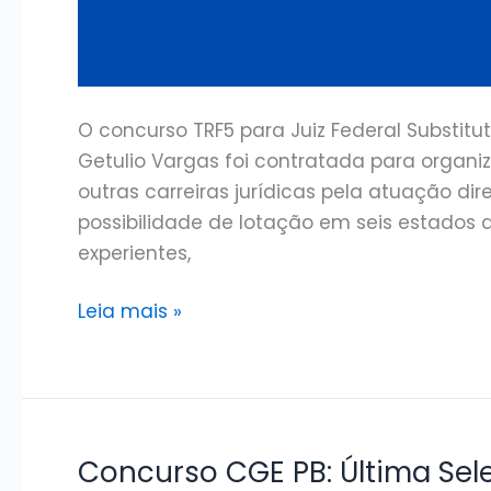
O concurso TRF5 para Juiz Federal Substit
Getulio Vargas foi contratada para organiz
outras carreiras jurídicas pela atuação d
possibilidade de lotação em seis estados 
experientes,
Concurso
Leia mais »
TRF5
Juiz
2026:
FGV
contratada
Concurso CGE PB: Última Se