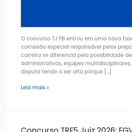
O concurso TJ PB entrou em uma nova fas
comissão especial responsável pelos prepar
carreira se diferencia pela possibilidade 
administrativas, equipes multidisciplinare
disputa tende a ser alta porque […]
Concurso
Leia mais »
TJ
PB
2026:
Nova
comissão
Concurso TRF5 Juiz 2026: FG