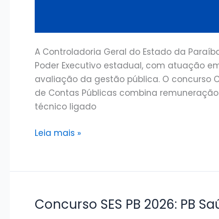
A Controladoria Geral do Estado da Paraíba
Poder Executivo estadual, com atuação em a
avaliação da gestão pública. O concurso 
de Contas Públicas combina remuneração a
técnico ligado
Concurso
Leia mais »
CGE
PB:
Última
Seleção
Concluída
Concurso SES PB 2026: PB 
e