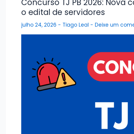
Concurso TJ PB 2026: Nova 
o edital de servidores
julho 24, 2026
-
Tiago Leal
-
Deixe um come