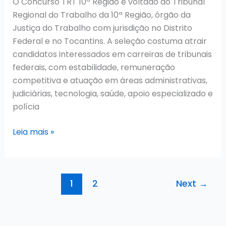
O Concurso TRT 10ª Região é voltado ao Tribunal
em
Regional do Trabalho da 10ª Região, órgão da
andamento
Justiça do Trabalho com jurisdição no Distrito
Federal e no Tocantins. A seleção costuma atrair
candidatos interessados em carreiras de tribunais
federais, com estabilidade, remuneração
competitiva e atuação em áreas administrativas,
judiciárias, tecnologia, saúde, apoio especializado e
polícia
Concurso
Leia mais »
TRT
10ª
Região
1
2
Next
→
2026:
Resultado
Final
Publicado