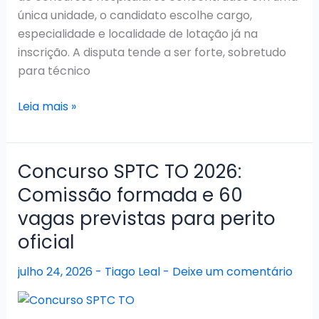
única unidade, o candidato escolhe cargo,
especialidade e localidade de lotação já na
inscrição. A disputa tende a ser forte, sobretudo
para técnico
Concurso
Leia mais »
SES
TO
2026:
Concurso SPTC TO 2026:
Edital
Comissão formada e 60
publicado
vagas previstas para perito
com
5.124
oficial
vagas
julho 24, 2026
-
Tiago Leal
-
Deixe um comentário
e
provas
marcadas