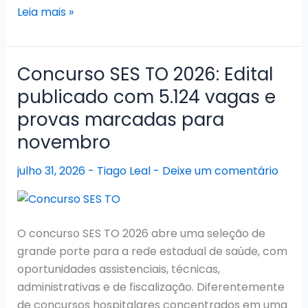
Concurso
Leia mais »
PC
TO
2026:
Concurso SES TO 2026: Edital
Comissão
publicado com 5.124 vagas e
formada
provas marcadas para
para
edital
novembro
com
julho 31, 2026
-
Tiago Leal
-
Deixe um comentário
452
vagas
O concurso SES TO 2026 abre uma seleção de
grande porte para a rede estadual de saúde, com
oportunidades assistenciais, técnicas,
administrativas e de fiscalização. Diferentemente
de concursos hospitalares concentrados em uma