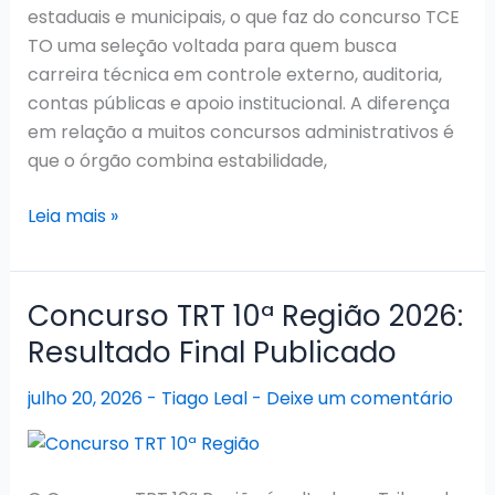
estaduais e municipais, o que faz do concurso TCE
TO uma seleção voltada para quem busca
carreira técnica em controle externo, auditoria,
contas públicas e apoio institucional. A diferença
em relação a muitos concursos administrativos é
que o órgão combina estabilidade,
Concurso
Leia mais »
TCE
TO:
Edital
Concurso TRT 10ª Região 2026:
vigente
Resultado Final Publicado
até
2027
julho 20, 2026
-
Tiago Leal
-
Deixe um comentário
e
convocações
seguem