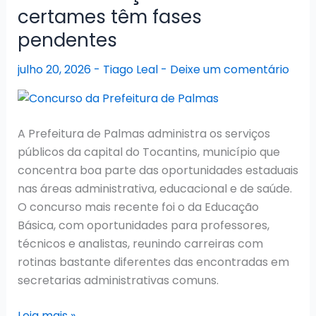
60
certames têm fases
vagas
pendentes
previstas
para
julho 20, 2026
-
Tiago Leal
-
Deixe um comentário
perito
oficial
A Prefeitura de Palmas administra os serviços
públicos da capital do Tocantins, município que
concentra boa parte das oportunidades estaduais
nas áreas administrativa, educacional e de saúde.
O concurso mais recente foi o da Educação
Básica, com oportunidades para professores,
técnicos e analistas, reunindo carreiras com
rotinas bastante diferentes das encontradas em
secretarias administrativas comuns.
Concurso
Leia mais »