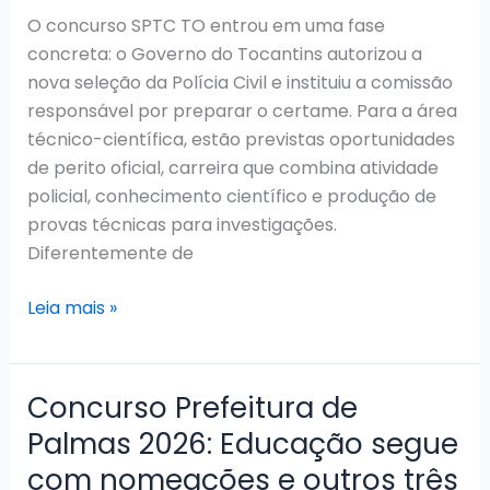
para
O concurso SPTC TO entrou em uma fase
novembro
concreta: o Governo do Tocantins autorizou a
nova seleção da Polícia Civil e instituiu a comissão
responsável por preparar o certame. Para a área
técnico-científica, estão previstas oportunidades
de perito oficial, carreira que combina atividade
policial, conhecimento científico e produção de
provas técnicas para investigações.
Diferentemente de
Concurso
Leia mais »
SPTC
TO
2026:
Concurso Prefeitura de
Comissão
Palmas 2026: Educação segue
formada
com nomeações e outros três
e