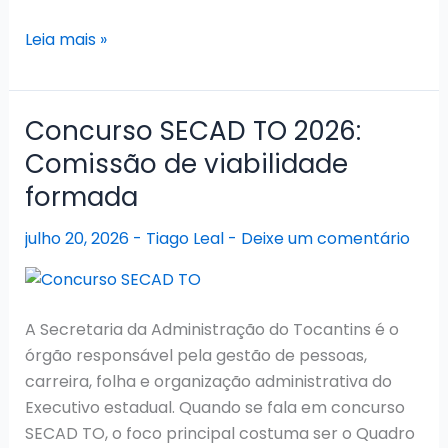
Concurso
Leia mais »
AGETO
2026:
Sem
Concurso SECAD TO 2026:
edital
Comissão de viabilidade
específico
formada
previsto
julho 20, 2026
-
Tiago Leal
-
Deixe um comentário
A Secretaria da Administração do Tocantins é o
órgão responsável pela gestão de pessoas,
carreira, folha e organização administrativa do
Executivo estadual. Quando se fala em concurso
SECAD TO, o foco principal costuma ser o Quadro