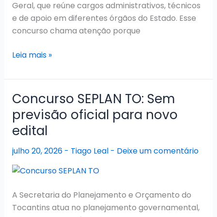
Geral, que reúne cargos administrativos, técnicos
e de apoio em diferentes órgãos do Estado. Esse
concurso chama atenção porque
Concurso
Leia mais »
SECAD
TO
2026:
Concurso SEPLAN TO: Sem
Comissão
previsão oficial para novo
de
edital
viabilidade
formada
julho 20, 2026
-
Tiago Leal
-
Deixe um comentário
A Secretaria do Planejamento e Orçamento do
Tocantins atua no planejamento governamental,