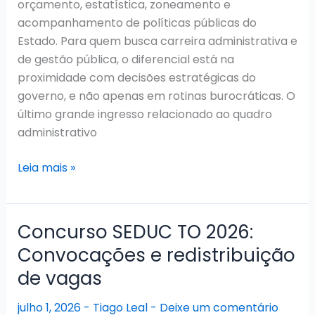
orçamento, estatística, zoneamento e
acompanhamento de políticas públicas do
Estado. Para quem busca carreira administrativa e
de gestão pública, o diferencial está na
proximidade com decisões estratégicas do
governo, e não apenas em rotinas burocráticas. O
último grande ingresso relacionado ao quadro
administrativo
Concurso
Leia mais »
SEPLAN
TO:
Sem
Concurso SEDUC TO 2026:
previsão
Convocações e redistribuição
oficial
de vagas
para
novo
julho 1, 2026
-
Tiago Leal
-
Deixe um comentário
edital