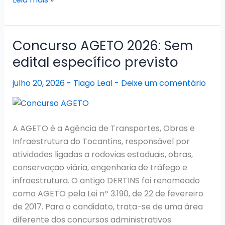
Prefeitura
de
Palmas
Concurso AGETO 2026: Sem
2026:
edital específico previsto
Educação
segue
julho 20, 2026
-
Tiago Leal
-
Deixe um comentário
com
nomeações
e
A AGETO é a Agência de Transportes, Obras e
outros
Infraestrutura do Tocantins, responsável por
três
atividades ligadas a rodovias estaduais, obras,
certames
conservação viária, engenharia de tráfego e
têm
infraestrutura. O antigo DERTINS foi renomeado
fases
como AGETO pela Lei nº 3.190, de 22 de fevereiro
pendentes
de 2017. Para o candidato, trata-se de uma área
diferente dos concursos administrativos