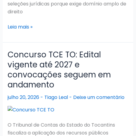
seleções jurídicas porque exige domínio amplo de
direito
Concurso
Leia mais »
PGE
TO
2026:
Concurso TCE TO: Edital
Seleção
vigente até 2027 e
em
convocações seguem em
fase
de
andamento
Nomeações
julho 20, 2026
-
Tiago Leal
-
Deixe um comentário
O Tribunal de Contas do Estado do Tocantins
fiscaliza a aplicação dos recursos públicos