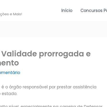
Início
Concursos P
ições e Mais!
 Validade prorrogada e
ento
omentário
 é o órgão responsável por prestar assistência
o estado.
lto nível, especialmente na carreira de Defensor