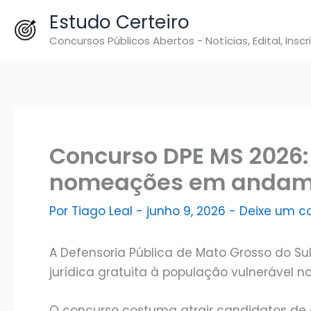
Ir
Estudo Certeiro
para
Concursos Públicos Abertos - Notícias, Edital, Inscr
o
conteúdo
Concurso DPE MS 2026:
nomeações em andam
Por
Tiago Leal
-
junho 9, 2026
-
Deixe um c
A Defensoria Pública de Mato Grosso do Sul
jurídica gratuita à população vulnerável n
O concurso costuma atrair candidatos de a