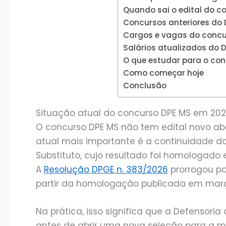
Quando sai o edital do c
Concursos anteriores do 
Cargos e vagas do concur
Salários atualizados do D
O que estudar para o co
Como começar hoje
Conclusão
Situação atual do concurso DPE MS em 20
O concurso DPE MS não tem edital novo ab
atual mais importante é a continuidade do 
Substituto, cujo resultado foi homologado
A
Resolução DPGE n. 383/2026
prorrogou po
partir da homologação publicada em març
Na prática, isso significa que a Defensor
antes de abrir uma nova seleção para a m