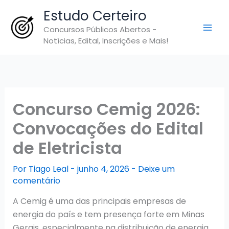
Ir
Estudo Certeiro
para
Concursos Públicos Abertos -
o
Notícias, Edital, Inscrições e Mais!
conteúdo
Concurso Cemig 2026:
Convocações do Edital
de Eletricista
Por
Tiago Leal
-
junho 4, 2026
-
Deixe um
comentário
A Cemig é uma das principais empresas de
energia do país e tem presença forte em Minas
Gerais, especialmente na distribuição de energia