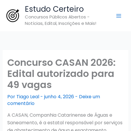
Ir
Estudo Certeiro
para
Concursos Públicos Abertos -
o
Notícias, Edital, Inscrições e Mais!
conteúdo
Concurso CASAN 2026:
Edital autorizado para
49 vagas
Por
Tiago Leal
-
junho 4, 2026
-
Deixe um
comentário
A CASAN, Companhia Catarinense de Águas e
Saneamento, é a estatal responsável por serviços
de abastecimento de água e esgotamento