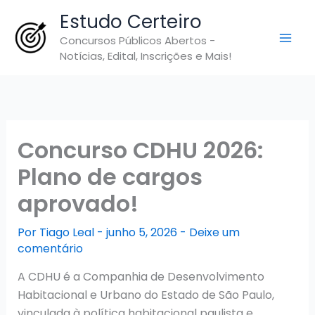
Ir
Estudo Certeiro
para
Concursos Públicos Abertos -
o
Notícias, Edital, Inscrições e Mais!
conteúdo
Concurso CDHU 2026:
Plano de cargos
aprovado!
Por
Tiago Leal
-
junho 5, 2026
-
Deixe um
comentário
A CDHU é a Companhia de Desenvolvimento
Habitacional e Urbano do Estado de São Paulo,
vinculada à política habitacional paulista e