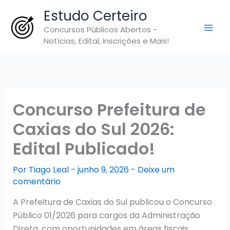
Ir
Estudo Certeiro
para
Concursos Públicos Abertos -
o
Notícias, Edital, Inscrições e Mais!
conteúdo
Concurso Prefeitura de
Caxias do Sul 2026:
Edital Publicado!
Por
Tiago Leal
-
junho 9, 2026
-
Deixe um
comentário
A Prefeitura de Caxias do Sul publicou o Concurso
Público 01/2026 para cargos da Administração
Direta, com oportunidades em áreas fiscais,