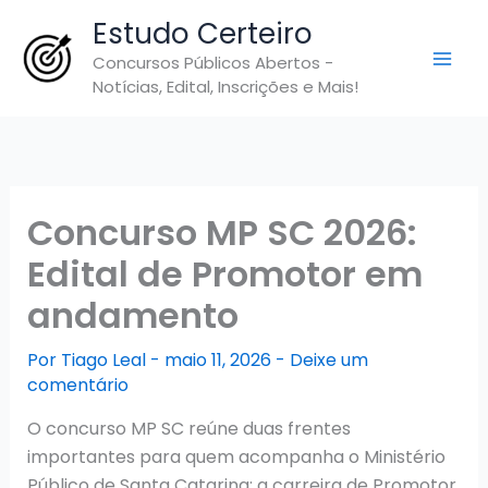
Ir
Estudo Certeiro
para
Concursos Públicos Abertos -
o
Notícias, Edital, Inscrições e Mais!
conteúdo
Concurso MP SC 2026:
Edital de Promotor em
andamento
Por
Tiago Leal
-
maio 11, 2026
-
Deixe um
comentário
O concurso MP SC reúne duas frentes
importantes para quem acompanha o Ministério
Público de Santa Catarina: a carreira de Promotor