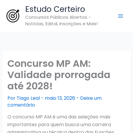
Ir
Estudo Certeiro
para
Concursos Públicos Abertos -
o
Notícias, Edital, Inscrições e Mais!
conteúdo
Concurso MP AM:
Validade prorrogada
até 2028!
Por
Tiago Leal
-
maio 13, 2026
-
Deixe um
comentário
O concurso MP AM é uma das seleções mais
importantes para quem busca uma carreira
administrativa ou técnica dentro das Funções