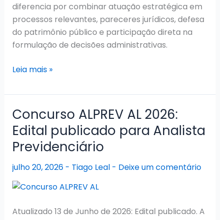
diferencia por combinar atuação estratégica em
processos relevantes, pareceres jurídicos, defesa
do patrimônio público e participação direta na
formulação de decisões administrativas.
Concurso
Leia mais »
PGE
AL
2026:
Concurso ALPREV AL 2026:
Edital
Edital publicado para Analista
publicado,
Previdenciário
inscrições
reabertas
julho 20, 2026
-
Tiago Leal
-
Deixe um comentário
para
candidatos
com
TEA
Atualizado 13 de Junho de 2026: Edital publicado. A