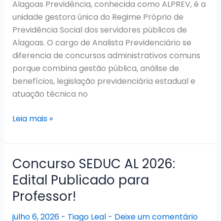
e
Alagoas Previdência, conhecida como ALPREV, é a
provas
unidade gestora única do Regime Próprio de
em
Previdência Social dos servidores públicos de
setembro
Alagoas. O cargo de Analista Previdenciário se
diferencia de concursos administrativos comuns
porque combina gestão pública, análise de
benefícios, legislação previdenciária estadual e
atuação técnica no
Concurso
Leia mais »
ALPREV
AL
2026:
Concurso SEDUC AL 2026:
Edital
Edital Publicado para
publicado
Professor!
para
Analista
julho 6, 2026
-
Tiago Leal
-
Deixe um comentário
Previdenciário