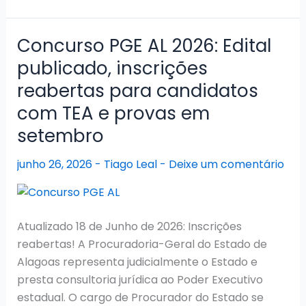
SESAU
AL
2026:
Concurso PGE AL 2026: Edital
Edital
publicado, inscrições
publicado
reabertas para candidatos
com
provas
com TEA e provas em
em
setembro
novembro
junho 26, 2026
-
Tiago Leal
-
Deixe um comentário
Atualizado 18 de Junho de 2026: Inscrições
reabertas! A Procuradoria-Geral do Estado de
Alagoas representa judicialmente o Estado e
presta consultoria jurídica ao Poder Executivo
estadual. O cargo de Procurador do Estado se