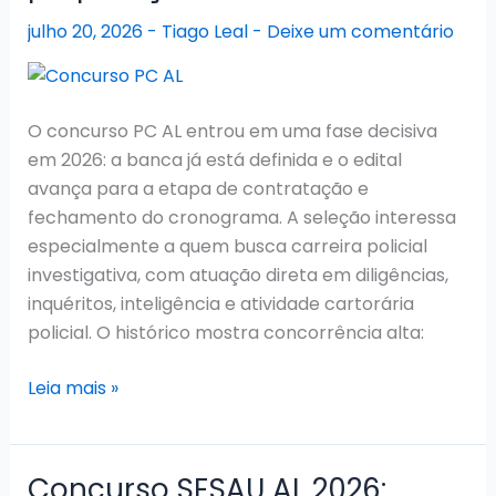
edital
julho 20, 2026
-
Tiago Leal
-
Deixe um comentário
em
breve
O concurso PC AL entrou em uma fase decisiva
em 2026: a banca já está definida e o edital
avança para a etapa de contratação e
fechamento do cronograma. A seleção interessa
especialmente a quem busca carreira policial
investigativa, com atuação direta em diligências,
inquéritos, inteligência e atividade cartorária
policial. O histórico mostra concorrência alta:
Concurso
Leia mais »
PC
AL
2026:
Concurso SESAU AL 2026: