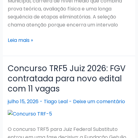
Municipal, carreira de nível médio que combina
prova teórica, avaliação física e uma longa
sequência de etapas eliminatórias. A seleção
chama atenção porque encerra um intervalo
Concurso
Leia mais »
Prefeitura
de
Maceió
Concurso TRF5 Juiz 2026: FGV
2026:
contratada para novo edital
Guarda
com 11 vagas
Municipal
Avança
julho 15, 2026
-
Tiago Leal
-
Deixe um comentário
Após
a
Prova
e
O concurso TRF5 para Juiz Federal Substituto
Educação
entrou em uma fase decisiva: a Fundação Getulio