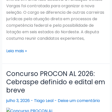
Convoca
Vargas foi contratada para organizar a nova
Aprovados
seleção. O cargo se diferencia de outras carreiras
jurídicas pela atuação direta em processos de
competência federal e pela possibilidade de
lotação em seis estados do Nordeste. A disputa
costuma reunir candidatos experientes,
Concurso
Leia mais »
TRF5
Juiz
2026:
Concurso PROCON AL 2026:
FGV
Cebraspe definido e edital em
contratada
breve
para
novo
julho 3, 2026
-
Tiago Leal
-
Deixe um comentário
edital
com