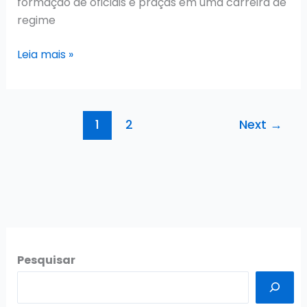
formação de oficiais e praças em uma carreira de
regime
Concurso
Leia mais »
CBM
AL
2026:
1
2
Next
→
Edital
Publicado!
Pesquisar