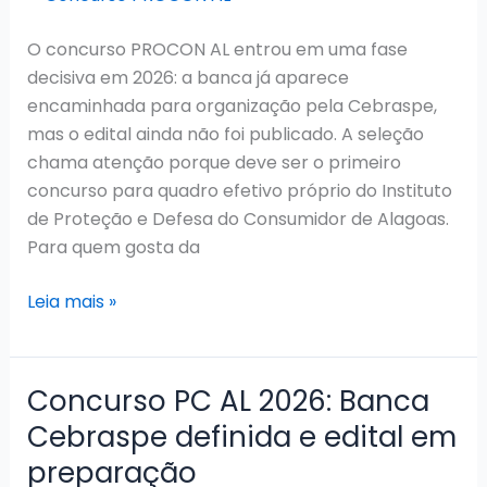
11
vagas
O concurso PROCON AL entrou em uma fase
decisiva em 2026: a banca já aparece
encaminhada para organização pela Cebraspe,
mas o edital ainda não foi publicado. A seleção
chama atenção porque deve ser o primeiro
concurso para quadro efetivo próprio do Instituto
de Proteção e Defesa do Consumidor de Alagoas.
Para quem gosta da
Concurso
Leia mais »
PROCON
AL
2026:
Concurso PC AL 2026: Banca
Cebraspe
Cebraspe definida e edital em
definido
preparação
e