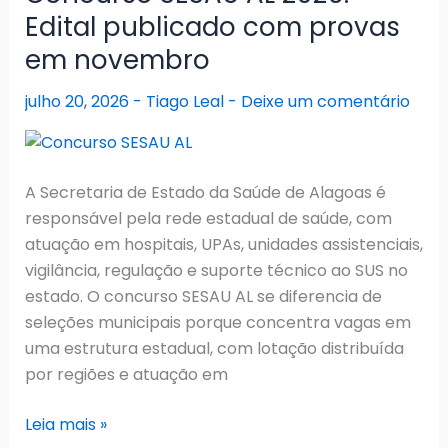
Banca
Edital publicado com provas
Cebraspe
em novembro
definida
e
julho 20, 2026
-
Tiago Leal
-
Deixe um comentário
edital
em
preparação
A Secretaria de Estado da Saúde de Alagoas é
responsável pela rede estadual de saúde, com
atuação em hospitais, UPAs, unidades assistenciais,
vigilância, regulação e suporte técnico ao SUS no
estado. O concurso SESAU AL se diferencia de
seleções municipais porque concentra vagas em
uma estrutura estadual, com lotação distribuída
por regiões e atuação em
Concurso
Leia mais »