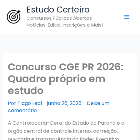
Ir
Estudo Certeiro
para
Concursos Públicos Abertos -
o
Notícias, Edital, Inscrições e Mais!
conteúdo
Concurso CGE PR 2026:
Quadro próprio em
estudo
Por
Tiago Leal
-
junho 26, 2026
-
Deixe um
comentário
A Controladoria-Geral do Estado do Paraná é o
órgão central de controle interno, correição,
ouvidoria e transparência do Poder Executivo