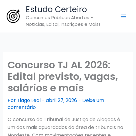
Ir
Estudo Certeiro
para
Concursos Públicos Abertos -
o
Notícias, Edital, Inscrições e Mais!
conteúdo
Concurso TJ AL 2026:
Edital previsto, vagas,
salários e mais
Por
Tiago Leal
-
abril 27, 2026
-
Deixe um
comentário
O concurso do Tribunal de Justiça de Alagoas é
um dos mais aguardados da área de tribunais no
Nordeste. Com movimentações recentes e