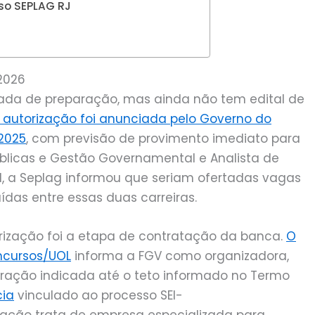
so SEPLAG RJ
2026
ada de preparação, mas ainda não tem edital de
 autorização foi anunciada pelo Governo do
 2025
, com previsão de provimento imediato para
Públicas e Gestão Governamental e Analista de
l, a Seplag informou que seriam ofertadas vagas
uídas entre essas duas carreiras.
rização foi a etapa de contratação da banca.
O
ncursos/UOL
informa a FGV como organizadora,
ração indicada até o teto informado no Termo
cia
vinculado ao processo SEI-
ação trata de empresa especializada para