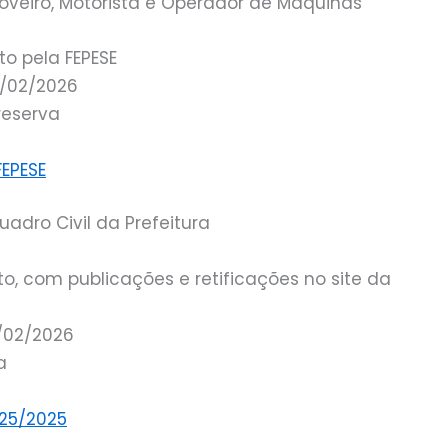
oveiro, Motorista e Operador de Máquinas
o pela FEPESE
7/02/2026
reserva
FEPESE
adro Civil da Prefeitura
, com publicações e retificações no site da
9/02/2026
a
025/2025