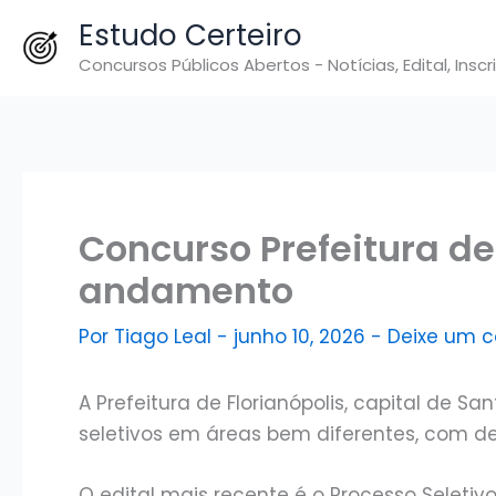
Ir
Estudo Certeiro
para
Concursos Públicos Abertos - Notícias, Edital, Inscr
o
conteúdo
Concurso Prefeitura de
andamento
Por
Tiago Leal
-
junho 10, 2026
-
Deixe um 
A Prefeitura de Florianópolis, capital de S
seletivos em áreas bem diferentes, com d
O edital mais recente é o Processo Seletiv