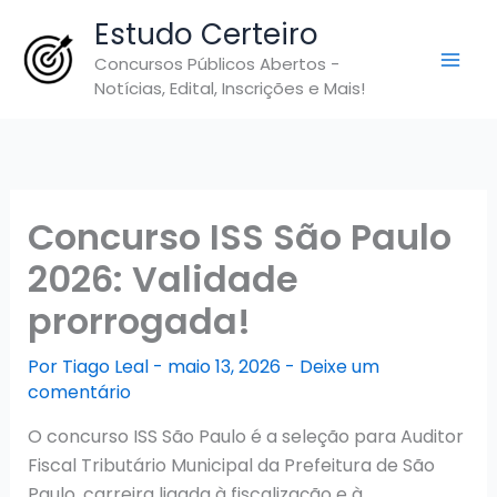
Ir
Estudo Certeiro
para
Concursos Públicos Abertos -
o
Notícias, Edital, Inscrições e Mais!
conteúdo
Concurso ISS São Paulo
2026: Validade
prorrogada!
Por
Tiago Leal
-
maio 13, 2026
-
Deixe um
comentário
O concurso ISS São Paulo é a seleção para Auditor
Fiscal Tributário Municipal da Prefeitura de São
Paulo, carreira ligada à fiscalização e à