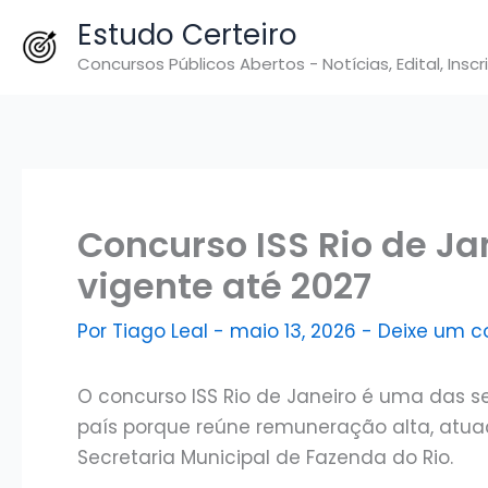
Ir
Estudo Certeiro
para
Concursos Públicos Abertos - Notícias, Edital, Inscr
o
conteúdo
Concurso ISS Rio de Jan
vigente até 2027
Por
Tiago Leal
-
maio 13, 2026
-
Deixe um c
O concurso ISS Rio de Janeiro é uma das s
país porque reúne remuneração alta, atuaçã
Secretaria Municipal de Fazenda do Rio.