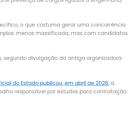
rte presença de cargos ligados à engenharia,
pecífico, o que costuma gerar uma concorrência
 amplos: menos massificada, mas com candidatos
as, segundo divulgação da antiga organizadora
ficial do Estado publicou, em abril de 2026
, a
alho responsável por estudos para contratação