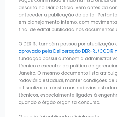
vagas confirmada e não há lista oficial d
descrita no Diário Oficial vem antes da c
anteceder a publicação do edital. Portanto
em planejamento interno, com movimenta
final de edital publicada nos documentos 
O DER RJ também passou por atualização o
aprovado pela Deliberação DER-RJ/CODIR n
fundação possui autonomia administrativa
técnico e executor da política de gerenci
Janeiro. O mesmo documento lista atribuiç
rodoviário estadual, manter condições de
e fiscalizar o trânsito nas rodovias estadua
técnicos, especialmente ligados à engenha
quando o órgão organiza concurso.
O que já foi publicado oficialmente