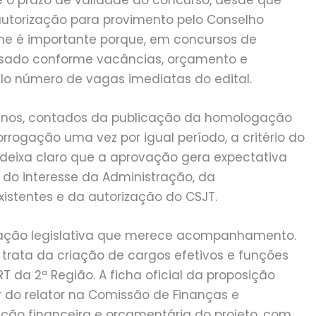
autorização para provimento pelo Conselho
alhe é importante porque, em concursos de
r usado conforme vacâncias, orçamento e
lo número de vagas imediatas do edital.
 anos, contados da publicação da homologação
orrogação uma vez por igual período, a critério do
 deixa claro que a aprovação gera expectativa
do interesse da Administração, da
xistentes e da autorização do CSJT.
tação legislativa que merece acompanhamento.
trata da criação de cargos efetivos e funções
 da 2ª Região. A ficha oficial da proposição
 do relator na Comissão de Finanças e
ção financeira e orçamentária do projeto, com