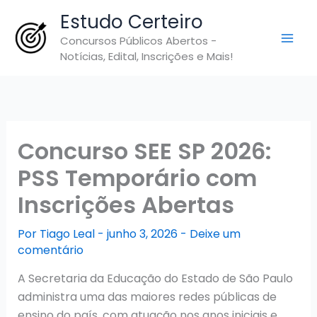
Ir
Estudo Certeiro
para
Concursos Públicos Abertos -
o
Notícias, Edital, Inscrições e Mais!
conteúdo
Concurso SEE SP 2026:
PSS Temporário com
Inscrições Abertas
Por
Tiago Leal
-
junho 3, 2026
-
Deixe um
comentário
A Secretaria da Educação do Estado de São Paulo
administra uma das maiores redes públicas de
ensino do país, com atuação nos anos iniciais e