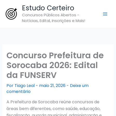
Ir
Estudo Certeiro
para
Concursos Públicos Abertos -
o
Notícias, Edital, Inscrições e Mais!
conteúdo
Concurso Prefeitura de
Sorocaba 2026: Edital
da FUNSERV
Por
Tiago Leal
-
maio 21, 2026
-
Deixe um
comentário
A Prefeitura de Sorocaba reúne concursos de
áreas bem diferentes, como saúde, educação,
fiscalização, guarda municipal, administração e