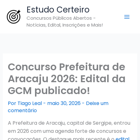
Ir
Estudo Certeiro
para
Concursos Públicos Abertos -
o
Notícias, Edital, Inscrições e Mais!
conteúdo
Concurso Prefeitura de
Aracaju 2026: Edital da
GCM publicado!
Por
Tiago Leal
-
maio 30, 2026
-
Deixe um
comentário
A Prefeitura de Aracaju, capital de Sergipe, entrou
em 2026 com uma agenda forte de concursos e
convocações. O destaque mais recente é o
edital