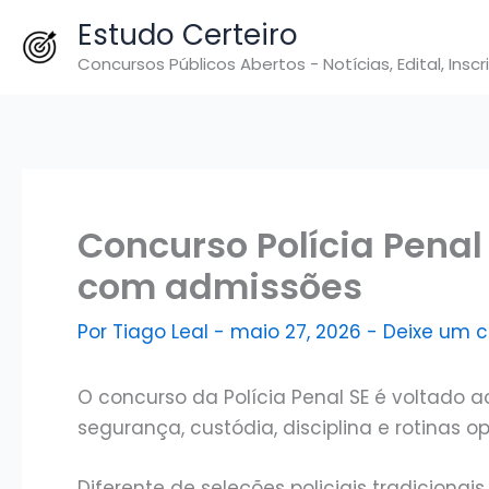
Ir
Estudo Certeiro
para
Concursos Públicos Abertos - Notícias, Edital, Inscr
o
conteúdo
Concurso Polícia Penal
com admissões
Por
Tiago Leal
-
maio 27, 2026
-
Deixe um 
O concurso da Polícia Penal SE é voltado a
segurança, custódia, disciplina e rotinas o
Diferente de seleções policiais tradiciona