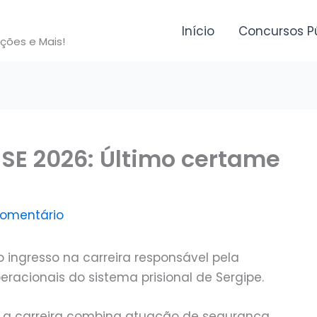
Início
Concursos P
ições e Mais!
 SE 2026: Último certame
comentário
o ingresso na carreira responsável pela
peracionais do sistema prisional de Sergipe.
is, a carreira combina atuação de segurança