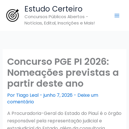
Ir
Estudo Certeiro
para
Concursos Públicos Abertos -
o
Notícias, Edital, Inscrições e Mais!
conteúdo
Concurso PGE PI 2026:
Nomeações previstas a
partir deste ano
Por
Tiago Leal
-
junho 7, 2026
-
Deixe um
comentário
A Procuradoria-Geral do Estado do Piauí é o órgão
responsável pela representação judicial e
extrajudicial do Estado, além da consultoria