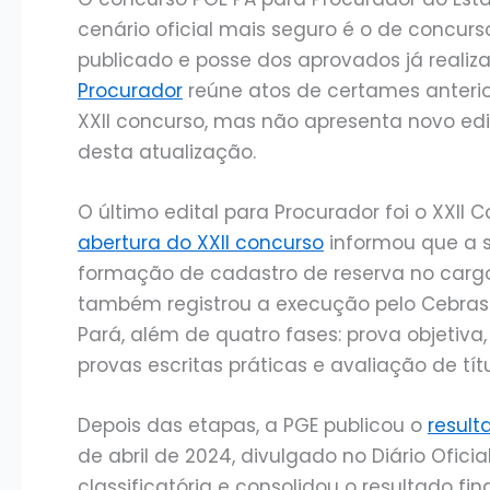
cenário oficial mais seguro é o de concurso
publicado e posse dos aprovados já realiz
Procurador
reúne atos de certames anterior
XXII concurso, mas não apresenta novo edi
desta atualização.
O último edital para Procurador foi o XXII
abertura do XXII concurso
informou que a s
formação de cadastro de reserva no carg
também registrou a execução pelo Cebras
Pará, além de quatro fases: prova objetiva, 
provas escritas práticas e avaliação de títu
Depois das etapas, a PGE publicou o
result
de abril de 2024, divulgado no Diário Ofici
classificatória e consolidou o resultado fin