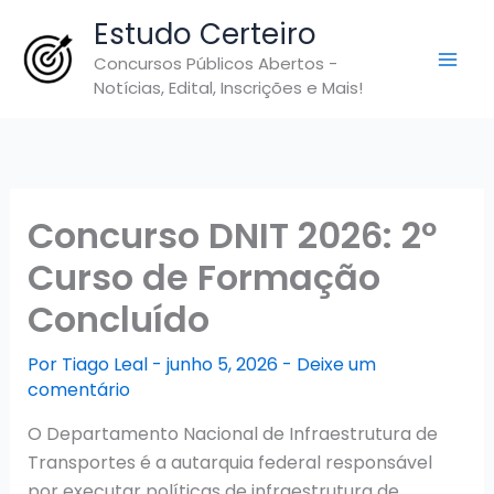
Ir
Estudo Certeiro
para
Concursos Públicos Abertos -
o
Notícias, Edital, Inscrições e Mais!
conteúdo
Concurso DNIT 2026: 2º
Curso de Formação
Concluído
Por
Tiago Leal
-
junho 5, 2026
-
Deixe um
comentário
O Departamento Nacional de Infraestrutura de
Transportes é a autarquia federal responsável
por executar políticas de infraestrutura de