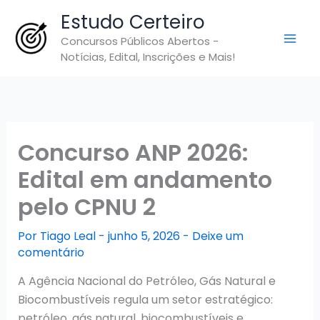
Ir
Estudo Certeiro
para
Concursos Públicos Abertos -
o
Notícias, Edital, Inscrições e Mais!
conteúdo
Concurso ANP 2026:
Edital em andamento
pelo CPNU 2
Por
Tiago Leal
-
junho 5, 2026
-
Deixe um
comentário
A Agência Nacional do Petróleo, Gás Natural e
Biocombustíveis regula um setor estratégico:
petróleo, gás natural, biocombustíveis e