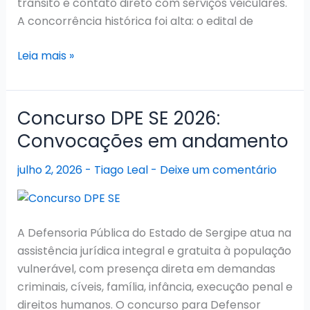
trânsito e contato direto com serviços veiculares.
A concorrência histórica foi alta: o edital de
Concurso
Leia mais »
DETRAN
SE
2026:
Concurso DPE SE 2026:
Histórico
Convocações em andamento
de
Assistente
julho 2, 2026
-
Tiago Leal
-
Deixe um comentário
e
Vistoriador
A Defensoria Pública do Estado de Sergipe atua na
assistência jurídica integral e gratuita à população
vulnerável, com presença direta em demandas
criminais, cíveis, família, infância, execução penal e
direitos humanos. O concurso para Defensor