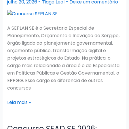
julho 20, 2026
-
Tiago Leal
-
Deixe um comentário
convocações
em
andamento
A SEPLAN SE é a Secretaria Especial de
Planejamento, Orçamento e Inovação de Sergipe,
órgão ligado ao planejamento governamental,
orçamento público, transformação digital e
projetos estratégicos do Estado. Na prática, o
cargo mais relacionado à área é o de Especialista
em Políticas Públicas e Gestão Governamental, o
EPPGG. Esse cargo se diferencia de outros
concursos
Concurso
Leia mais »
SEPLAN
SE
2026:
Concurso SEAD SE 2026: