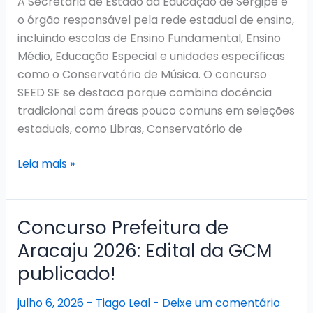
A Secretaria de Estado da Educação de Sergipe é
o órgão responsável pela rede estadual de ensino,
incluindo escolas de Ensino Fundamental, Ensino
Médio, Educação Especial e unidades específicas
como o Conservatório de Música. O concurso
SEED SE se destaca porque combina docência
tradicional com áreas pouco comuns em seleções
estaduais, como Libras, Conservatório de
Concurso
Leia mais »
SEED
SE
2026:
Concurso Prefeitura de
Avaliação
Aracaju 2026: Edital da GCM
de
publicado!
títulos
em
julho 6, 2026
-
Tiago Leal
-
Deixe um comentário
andamento