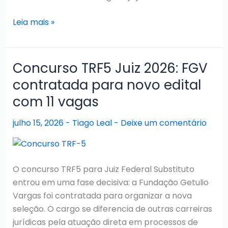
Concurso
Leia mais »
COGERP
SE
2026:
Concurso TRF5 Juiz 2026: FGV
Convocações
contratada para novo edital
em
com 11 vagas
andamento
e
julho 15, 2026
-
Tiago Leal
-
Deixe um comentário
novos
cargos
aprovados
O concurso TRF5 para Juiz Federal Substituto
entrou em uma fase decisiva: a Fundação Getulio
Vargas foi contratada para organizar a nova
seleção. O cargo se diferencia de outras carreiras
jurídicas pela atuação direta em processos de