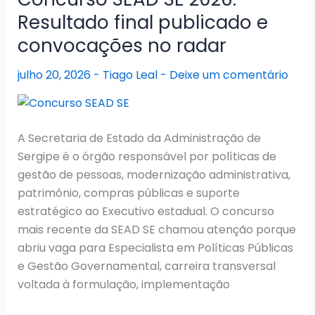
Resultado
Resultado final publicado e
final
convocações no radar
publicado
e
julho 20, 2026
-
Tiago Leal
-
Deixe um comentário
convocação
dos
aprovados
em
A Secretaria de Estado da Administração de
pauta
Sergipe é o órgão responsável por políticas de
gestão de pessoas, modernização administrativa,
patrimônio, compras públicas e suporte
estratégico ao Executivo estadual. O concurso
mais recente da SEAD SE chamou atenção porque
abriu vaga para Especialista em Políticas Públicas
e Gestão Governamental, carreira transversal
voltada à formulação, implementação