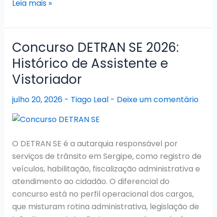
Concurso
Leia mais »
SEAD
SE
2026:
Concurso DETRAN SE 2026:
Resultado
Histórico de Assistente e
final
Vistoriador
publicado
e
julho 20, 2026
-
Tiago Leal
-
Deixe um comentário
convocações
no
radar
O DETRAN SE é a autarquia responsável por
serviços de trânsito em Sergipe, como registro de
veículos, habilitação, fiscalização administrativa e
atendimento ao cidadão. O diferencial do
concurso está no perfil operacional dos cargos,
que misturam rotina administrativa, legislação de