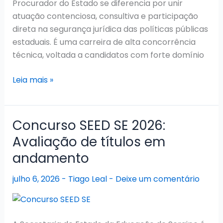
Procurador do Estado se diferencia por unir
atuação contenciosa, consultiva e participação
direta na segurança jurídica das políticas públicas
estaduais. É uma carreira de alta concorrência
técnica, voltada a candidatos com forte domínio
Concurso
Leia mais »
PGE
SE
2026:
Concurso SEED SE 2026:
Último
Avaliação de títulos em
Certame
andamento
Homologado
julho 6, 2026
-
Tiago Leal
-
Deixe um comentário