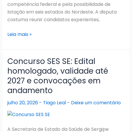
competência federal e pela possibilidade de
lotação em seis estados do Nordeste. A disputa
costuma reunir candidatos experientes,
Concurso
Leia mais »
TRF5
Juiz
2026:
Concurso SES SE: Edital
FGV
homologado, validade até
contratada
2027 e convocações em
para
novo
andamento
edital
julho 20, 2026
-
Tiago Leal
-
Deixe um comentário
com
11
vagas
A Secretaria de Estado da Saúde de Sergipe