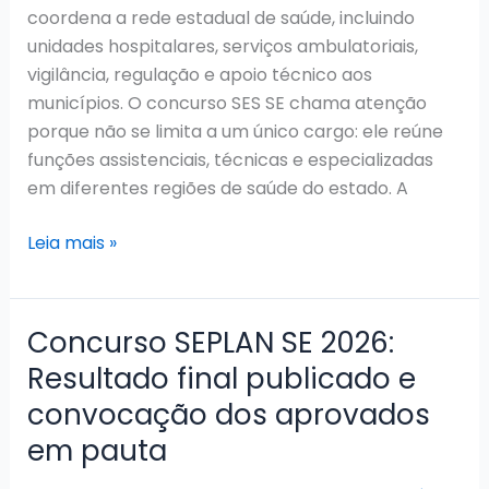
coordena a rede estadual de saúde, incluindo
unidades hospitalares, serviços ambulatoriais,
vigilância, regulação e apoio técnico aos
municípios. O concurso SES SE chama atenção
porque não se limita a um único cargo: ele reúne
funções assistenciais, técnicas e especializadas
em diferentes regiões de saúde do estado. A
Concurso
Leia mais »
SES
SE:
Edital
Concurso SEPLAN SE 2026:
homologado,
Resultado final publicado e
validade
convocação dos aprovados
até
2027
em pauta
e