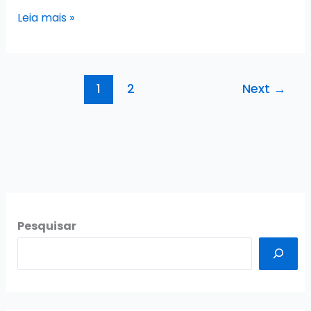
Concurso
Leia mais »
DER
SE
2026:
1
2
Next
→
Comissão
formada!
Pesquisar