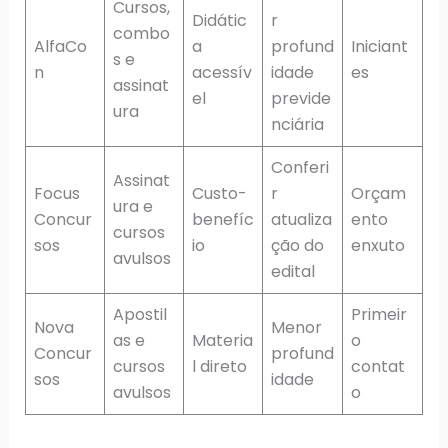
Cursos,
Didátic
r
combo
AlfaCo
a
profund
Iniciant
s e
n
acessív
idade
es
assinat
el
previde
ura
nciária
Conferi
Assinat
Focus
Custo-
r
Orçam
ura e
Concur
benefíc
atualiza
ento
cursos
sos
io
ção do
enxuto
avulsos
edital
Apostil
Primeir
Nova
Menor
as e
Materia
o
Concur
profund
cursos
l direto
contat
sos
idade
avulsos
o