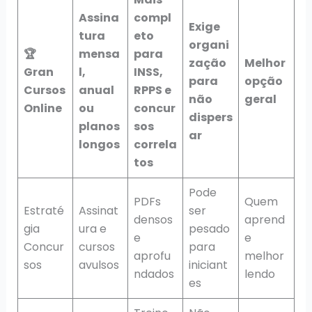
Assina
compl
Exige
tura
eto
organi
🏆
mensa
para
zação
Melhor
Gran
l,
INSS,
para
opção
Cursos
anual
RPPS e
não
geral
Online
ou
concur
dispers
planos
sos
ar
longos
correla
tos
Pode
PDFs
Quem
Estraté
Assinat
ser
densos
aprend
gia
ura e
pesado
e
e
Concur
cursos
para
aprofu
melhor
sos
avulsos
iniciant
ndados
lendo
es