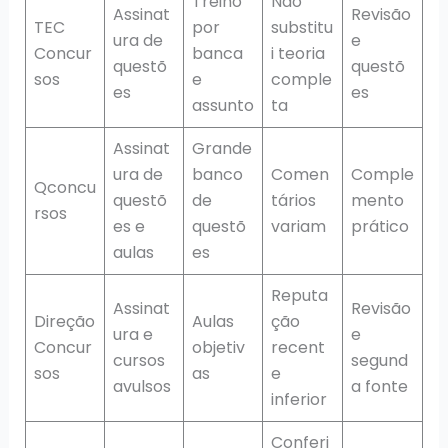
Treino
Não
Assinat
Revisão
TEC
por
substitu
ura de
e
Concur
banca
i teoria
questõ
questõ
sos
e
comple
es
es
assunto
ta
Assinat
Grande
ura de
banco
Comen
Comple
Qconcu
questõ
de
tários
mento
rsos
es e
questõ
variam
prático
aulas
es
Reputa
Assinat
Revisão
Direção
Aulas
ção
ura e
e
Concur
objetiv
recent
cursos
segund
sos
as
e
avulsos
a fonte
inferior
Conferi