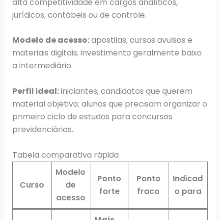
alta competitividade em cargos analíticos,
jurídicos, contábeis ou de controle.
Modelo de acesso:
apostilas, cursos avulsos e
materiais digitais; investimento geralmente baixo
a intermediário.
Perfil ideal:
iniciantes; candidatos que querem
material objetivo; alunos que precisam organizar o
primeiro ciclo de estudos para concursos
previdenciários.
Tabela comparativa rápida
Modelo
Ponto
Ponto
Indicad
Curso
de
forte
fraco
o para
acesso
Mais