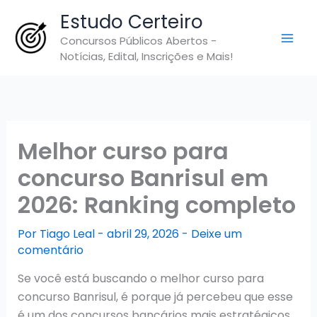
Ir
Estudo Certeiro
para
Concursos Públicos Abertos -
o
Notícias, Edital, Inscrições e Mais!
conteúdo
Melhor curso para
concurso Banrisul em
2026: Ranking completo
Por
Tiago Leal
-
abril 29, 2026
-
Deixe um
comentário
Se você está buscando o melhor curso para
concurso Banrisul, é porque já percebeu que esse
é um dos concursos bancários mais estratégicos