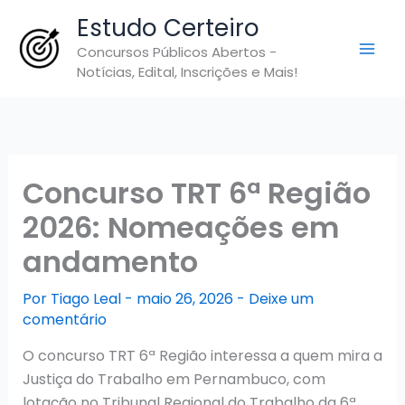
Ir
Estudo Certeiro
para
Concursos Públicos Abertos -
o
Notícias, Edital, Inscrições e Mais!
conteúdo
Concurso TRT 6ª Região
2026: Nomeações em
andamento
Por
Tiago Leal
-
maio 26, 2026
-
Deixe um
comentário
O concurso TRT 6ª Região interessa a quem mira a
Justiça do Trabalho em Pernambuco, com
lotação no Tribunal Regional do Trabalho da 6ª