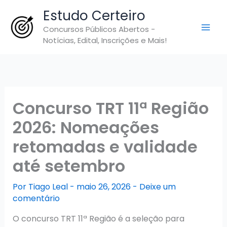
Ir
Estudo Certeiro
para
Concursos Públicos Abertos -
o
Notícias, Edital, Inscrições e Mais!
conteúdo
Concurso TRT 11ª Região
2026: Nomeações
retomadas e validade
até setembro
Por
Tiago Leal
-
maio 26, 2026
-
Deixe um
comentário
O concurso TRT 11ª Região é a seleção para