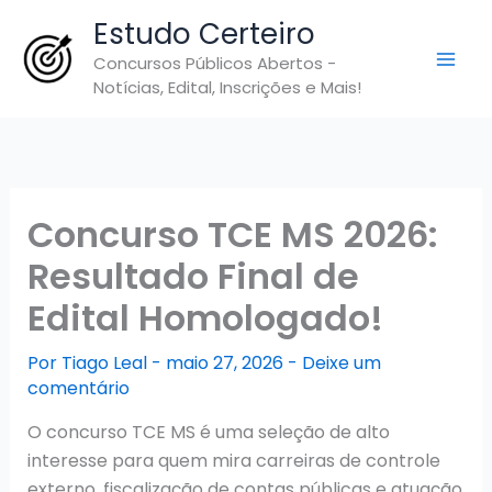
Ir
Estudo Certeiro
para
Concursos Públicos Abertos -
o
Notícias, Edital, Inscrições e Mais!
conteúdo
Concurso TCE MS 2026:
Resultado Final de
Edital Homologado!
Por
Tiago Leal
-
maio 27, 2026
-
Deixe um
comentário
O concurso TCE MS é uma seleção de alto
interesse para quem mira carreiras de controle
externo, fiscalização de contas públicas e atuação