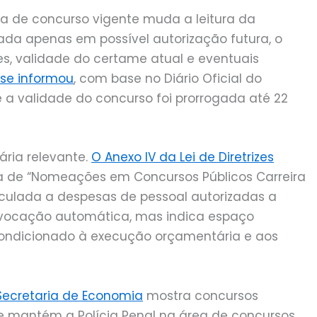
ia de concurso vigente muda a leitura da
da apenas em possível autorização futura, o
 validade do certame atual e eventuais
nse informou
, com base no Diário Oficial do
ue a validade do concurso foi prorrogada até 22
ria relevante.
O Anexo IV da Lei de Diretrizes
ca de “Nomeações em Concursos Públicos Carreira
inculada a despesas de pessoal autorizadas a
onvocação automática, mas indica espaço
condicionado à execução orçamentária e aos
 Secretaria de Economia
mostra concursos
 e mantém a Polícia Penal na área de concursos