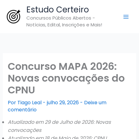
Ir
Estudo Certeiro
para
Concursos Públicos Abertos -
o
Notícias, Edital, Inscrições e Mais!
conteúdo
Concurso MAPA 2026:
Novas convocações do
CPNU
Por
Tiago Leal
-
julho 29, 2026
-
Deixe um
comentário
Atualizado em 29 de Julho de 2026: Novas
convocações
Atualizado em 18 de Maio de 2026: CPNU