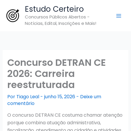
Ir
Estudo Certeiro
para
Concursos Públicos Abertos -
o
Notícias, Edital, Inscrições e Mais!
conteúdo
Concurso DETRAN CE
2026: Carreira
reestruturada
Por
Tiago Leal
-
junho 15, 2026
-
Deixe um
comentário
O concurso DETRAN CE costuma chamar atenção
porque combina atuação administrativa,
fiscalização, atendimento ao cidadão e atividades