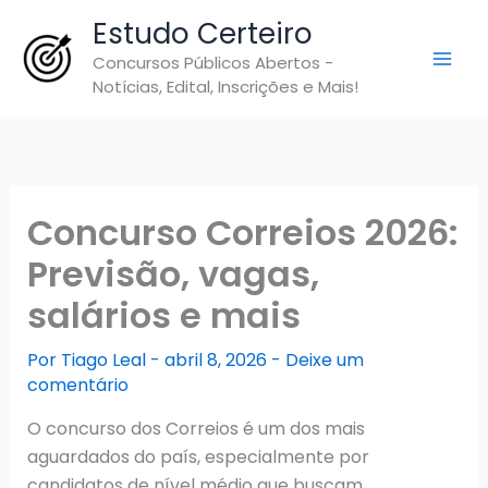
Ir
Estudo Certeiro
para
Concursos Públicos Abertos -
o
Notícias, Edital, Inscrições e Mais!
conteúdo
Concurso Correios 2026:
Previsão, vagas,
salários e mais
Por
Tiago Leal
-
abril 8, 2026
-
Deixe um
comentário
O concurso dos Correios é um dos mais
aguardados do país, especialmente por
candidatos de nível médio que buscam