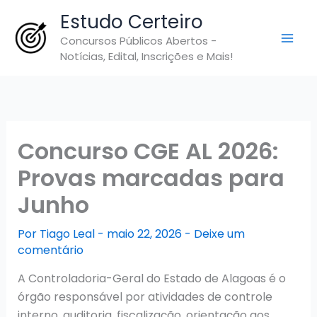
Ir
Estudo Certeiro
para
Concursos Públicos Abertos -
o
Notícias, Edital, Inscrições e Mais!
conteúdo
Concurso CGE AL 2026:
Provas marcadas para
Junho
Por
Tiago Leal
-
maio 22, 2026
-
Deixe um
comentário
A Controladoria-Geral do Estado de Alagoas é o
órgão responsável por atividades de controle
interno, auditoria, fiscalização, orientação aos