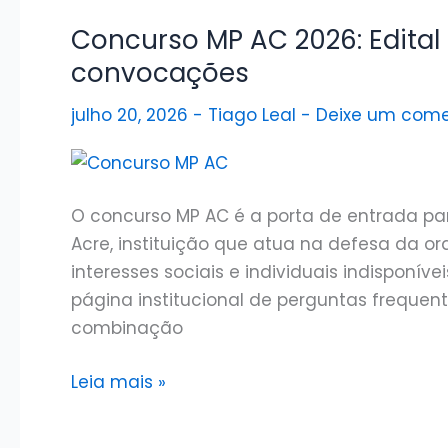
Edital
de
Concurso MP AC 2026: Edital
servidores
convocações
segue
julho 20, 2026
-
Tiago Leal
-
Deixe um come
vigente
até
2027
O concurso MP AC é a porta de entrada para
Acre, instituição que atua na defesa da o
interesses sociais e individuais indisponív
página institucional de perguntas frequente
combinação
Concurso
Leia mais »
MP
AC