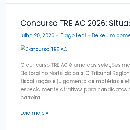
2026:
Edital
de
Concurso TRE AC 2026: Situaç
servidores
julho 20, 2026
-
Tiago Leal
-
Deixe um come
vigente
em
convocações
O concurso TRE AC é uma das seleções mai
Eleitoral no Norte do país. O Tribunal Regio
fiscalização e julgamento de matérias elei
especialmente atrativos para candidatos da
carreira
Concurso
Leia mais »
TRE
AC