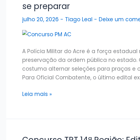
até
se preparar
dezembro!
julho 20, 2026
-
Tiago Leal
-
Deixe um come
A Polícia Militar do Acre é a força estadua
preservação da ordem pública no estado
costuma alternar seleções para praças e of
Para Oficial Combatente, o último edital e
Concurso
Leia mais »
PM
AC
2026:
Edital
previsto,
Concurso TRT 14ª Região: Edi