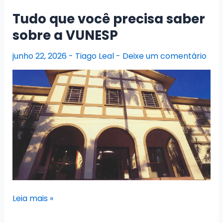
concursos
Tudo que você precisa saber
do
sobre a VUNESP
Instituto
Consulplan?
junho 22, 2026
-
Tiago Leal
-
Deixe um comentário
Tudo
Leia mais »
que