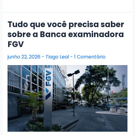
se
preparar
pra
Tudo que você precisa saber
as
sobre a Banca examinadora
provas
FGV
da
IDECAN:
junho 22, 2026
-
Tiago Leal
-
1 Comentário
Estratégias
e
Dicas