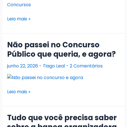
Como
Leia mais »
são
as
Provas
Não passei no Concurso
da
Público que queria, e agora?
banca
Legalle
junho 22, 2026
-
Tiago Leal
-
2 Comentários
Concursos?
Não
Leia mais »
passei
no
Concurso
Tudo que você precisa saber
Público
sobre a banca organizadora