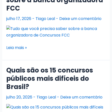
que
FCC
queria,
e
julho 17, 2026
-
Tiago Leal
-
Deixe um comentário
agora?
Tudo
Leia mais »
que
você
precisa
Quais são os 15 concursos
saber
públicos mais difíceis do
sobre
Brasil?
a
banca
julho 20, 2026
-
Tiago Leal
-
Deixe um comentário
organizadora
FCC