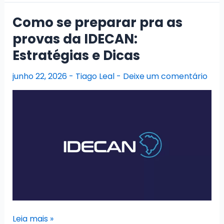
são
mnemônicos
Como se preparar pra as
e
provas da IDECAN:
como
Estratégias e Dicas
eles
podem
junho 22, 2026
-
Tiago Leal
-
Deixe um comentário
te
ajudar?
Como
Leia mais »