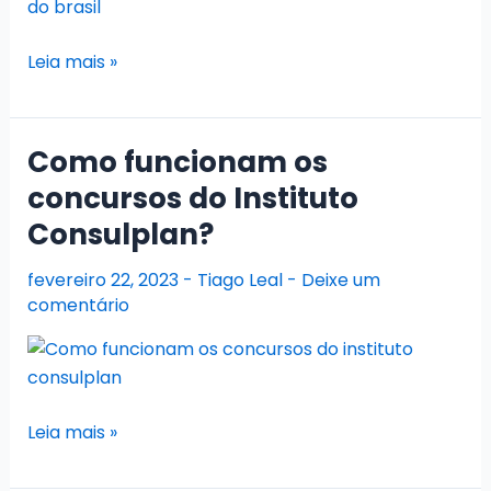
Quais
Leia mais »
são
os
15
Como funcionam os
concursos
concursos do Instituto
públicos
Consulplan?
mais
difíceis
fevereiro 22, 2023
-
Tiago Leal
-
Deixe um
do
comentário
Brasil?
Como
Leia mais »
funcionam
os