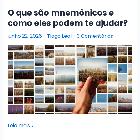
você
precisa
O que são mnemônicos e
saber
como eles podem te ajudar?
sobre
a
junho 22, 2026
-
Tiago Leal
-
3 Comentários
VUNESP
O
Leia mais »
que