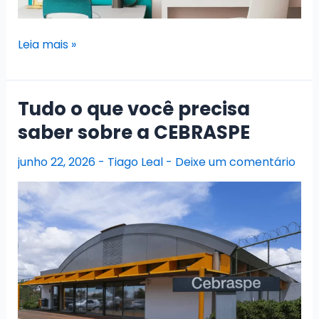
Como
Leia mais »
fazer
um
Cronograma
Tudo o que você precisa
para
saber sobre a CEBRASPE
estudar
para
junho 22, 2026
-
Tiago Leal
-
Deixe um comentário
concurso
público