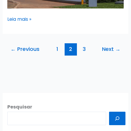
Tudo
Leia mais »
o
que
você
←
Previous
1
2
3
Next
→
precisa
saber
sobre
a
CEBRASPE
Pesquisar