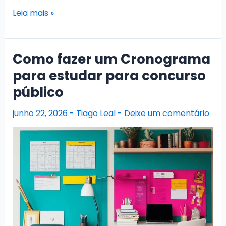
Tudo
Leia mais »
que
você
precisa
Como fazer um Cronograma
saber
para estudar para concurso
sobre
público
a
Banca
junho 22, 2026
-
Tiago Leal
-
Deixe um comentário
examinadora
FGV