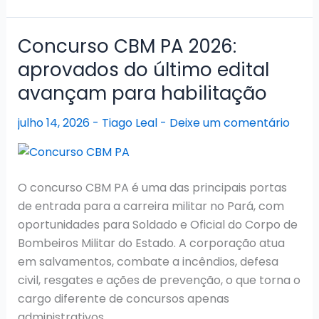
PA
2026:
Concurso CBM PA 2026:
concurso
aprovados do último edital
vigente
avançam para habilitação
em
fase
julho 14, 2026
-
Tiago Leal
-
Deixe um comentário
de
convocações
O concurso CBM PA é uma das principais portas
de entrada para a carreira militar no Pará, com
oportunidades para Soldado e Oficial do Corpo de
Bombeiros Militar do Estado. A corporação atua
em salvamentos, combate a incêndios, defesa
civil, resgates e ações de prevenção, o que torna o
cargo diferente de concursos apenas
administrativos