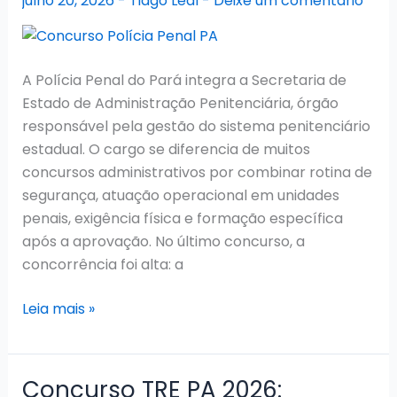
julho 20, 2026
-
Tiago Leal
-
Deixe um comentário
A Polícia Penal do Pará integra a Secretaria de
Estado de Administração Penitenciária, órgão
responsável pela gestão do sistema penitenciário
estadual. O cargo se diferencia de muitos
concursos administrativos por combinar rotina de
segurança, atuação operacional em unidades
penais, exigência física e formação específica
após a aprovação. No último concurso, a
concorrência foi alta: a
Concurso
Leia mais »
Polícia
Penal
PA
Concurso TRE PA 2026: