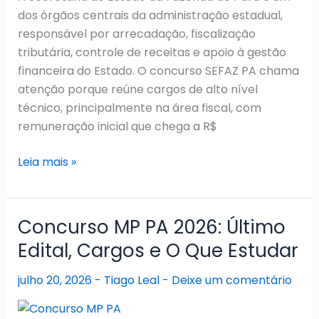
sem
dos órgãos centrais da administração estadual,
novo
responsável por arrecadação, fiscalização
ingresso
tributária, controle de receitas e apoio à gestão
na
financeira do Estado. O concurso SEFAZ PA chama
carreira
atenção porque reúne cargos de alto nível
técnico, principalmente na área fiscal, com
remuneração inicial que chega a R$
Concurso
Leia mais »
SEFAZ
PA
2026:
Concurso MP PA 2026: Último
Edital
Edital, Cargos e O Que Estudar
aberto,
cargos,
julho 20, 2026
-
Tiago Leal
-
Deixe um comentário
provas
e