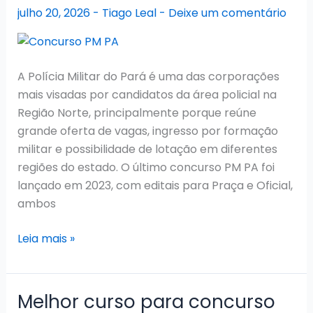
e
julho 20, 2026
-
Tiago Leal
-
Deixe um comentário
O
Que
Estudar
A Polícia Militar do Pará é uma das corporações
mais visadas por candidatos da área policial na
Região Norte, principalmente porque reúne
grande oferta de vagas, ingresso por formação
militar e possibilidade de lotação em diferentes
regiões do estado. O último concurso PM PA foi
lançado em 2023, com editais para Praça e Oficial,
ambos
Concurso
Leia mais »
PM
PA
2026:
Melhor curso para concurso
Situação