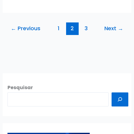
curso
para
concurso
←
Previous
1
2
3
Next
→
Banpará
2026:
Análise
completa!
Pesquisar