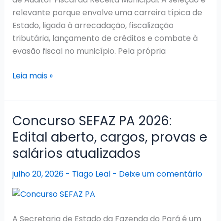
relevante porque envolve uma carreira típica de
Estado, ligada à arrecadação, fiscalização
tributária, lançamento de créditos e combate à
evasão fiscal no município. Pela própria
Concurso
Leia mais »
ISS
Belém
2026:
Concurso SEFAZ PA 2026:
edital
Edital aberto, cargos, provas e
autorizado
salários atualizados
para
Auditor
julho 20, 2026
-
Tiago Leal
-
Deixe um comentário
Fiscal
após
27
anos
A Secretaria de Estado da Fazenda do Pará é um