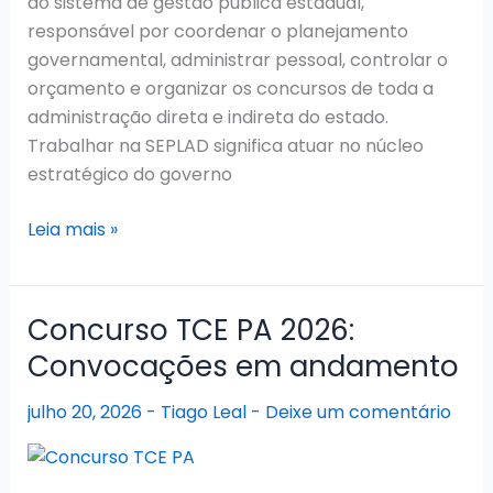
do sistema de gestão pública estadual,
responsável por coordenar o planejamento
governamental, administrar pessoal, controlar o
orçamento e organizar os concursos de toda a
administração direta e indireta do estado.
Trabalhar na SEPLAD significa atuar no núcleo
estratégico do governo
Concurso
Leia mais »
SEPLAD
PA
2026:
Concurso TCE PA 2026:
Novo
Convocações em andamento
edital
previsto
julho 20, 2026
-
Tiago Leal
-
Deixe um comentário
para
breve