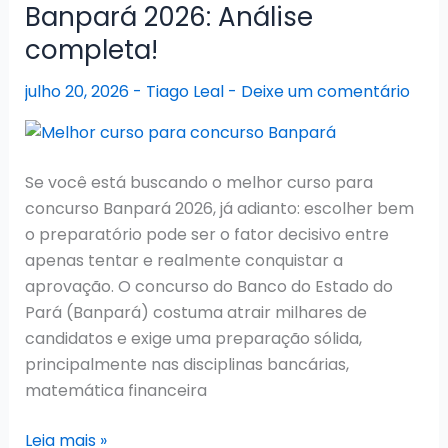
Banpará 2026: Análise
Atual,
completa!
Convocações,
Edital
julho 20, 2026
-
Tiago Leal
-
Deixe um comentário
e
Como
se
Preparar
Se você está buscando o melhor curso para
concurso Banpará 2026, já adianto: escolher bem
o preparatório pode ser o fator decisivo entre
apenas tentar e realmente conquistar a
aprovação. O concurso do Banco do Estado do
Pará (Banpará) costuma atrair milhares de
candidatos e exige uma preparação sólida,
principalmente nas disciplinas bancárias,
matemática financeira
Melhor
Leia mais »