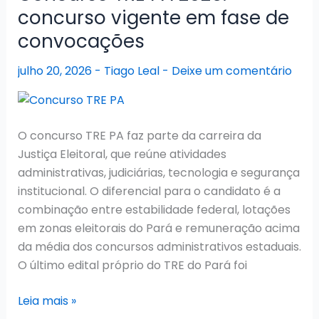
2026:
concurso vigente em fase de
Último
convocações
edital
ainda
julho 20, 2026
-
Tiago Leal
-
Deixe um comentário
orienta
a
preparação
O concurso TRE PA faz parte da carreira da
Justiça Eleitoral, que reúne atividades
administrativas, judiciárias, tecnologia e segurança
institucional. O diferencial para o candidato é a
combinação entre estabilidade federal, lotações
em zonas eleitorais do Pará e remuneração acima
da média dos concursos administrativos estaduais.
O último edital próprio do TRE do Pará foi
Concurso
Leia mais »
TRE