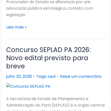
Procurador do Estado se diferencia por unir
advocacia pública estratégica, contato com
legislação
Concurso
Leia mais »
PGE
PA
2026:
Concurso SEPLAD PA 2026:
Sem
Novo edital previsto para
previsão
breve
oficial
para
julho 20, 2026
-
Tiago Leal
-
Deixe um comentário
novo
edital
A Secretaria de Estado de Planejamento e
Administração do Pará (SEPLAD) é o órgão central