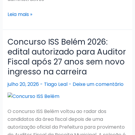
Concurso
Leia mais »
CBM
PA
2026:
Concurso ISS Belém 2026:
aprovados
edital autorizado para Auditor
do
Fiscal após 27 anos sem novo
último
edital
ingresso na carreira
avançam
julho 20, 2026
-
Tiago Leal
-
Deixe um comentário
para
habilitação
O concurso ISS Belém voltou ao radar dos
candidatos da área fiscal depois de uma
autorização oficial da Prefeitura para provimento
de Auditor Fiscal da Receita Municipal. A seleção é