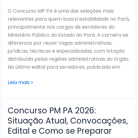
salários
O Concurso MP PA é uma das seleções mais
atualizados
relevantes para quem busca estabilidade no Pará,
principalmente nos cargos de servidores do
Ministério Público do Estado do Pará. A carreira se
diferencia por reunir vagas administrativas,
jurídicas, técnicas e especializadas, com lotação
distribuída pelas regiões administrativas do órgão.
No último edital para servidores, publicado em
Concurso
Leia mais »
MP
PA
2026:
Concurso PM PA 2026:
Último
Situação Atual, Convocações,
Edital,
Edital e Como se Preparar
Cargos