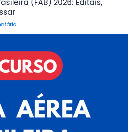
ileira (FAB) 2026: Editais,
ssar
ntário