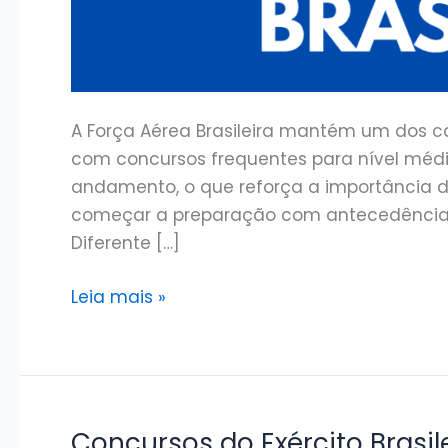
A Força Aérea Brasileira mantém um dos ca
com concursos frequentes para nível médio
andamento, o que reforça a importância 
começar a preparação com antecedência. 
Diferente […]
Concursos
Leia mais »
da
Força
Aérea
Brasileira
(FAB)
Concursos do Exército Brasile