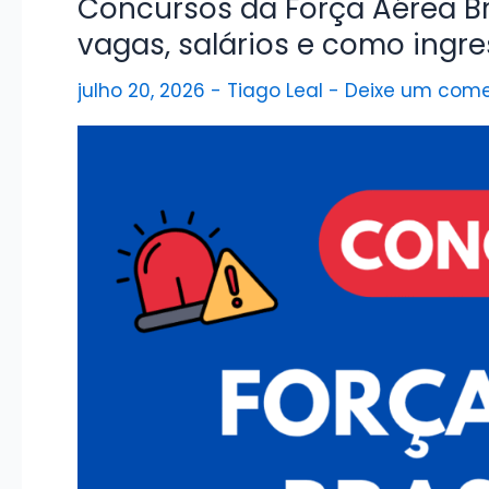
Concursos da Força Aérea Bras
vagas, salários e como ingre
julho 20, 2026
-
Tiago Leal
-
Deixe um come