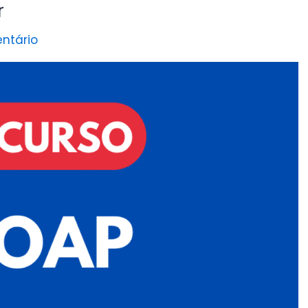
r
ntário