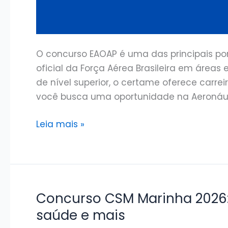
O concurso EAOAP é uma das principais p
oficial da Força Aérea Brasileira em áreas 
de nível superior, o certame oferece carreira
você busca uma oportunidade na Aeronáutic
Concurso
Leia mais »
EAOAP
2026:
Edital
publicado,
vagas
Concurso CSM Marinha 2026: 
para
saúde e mais
Oficiais