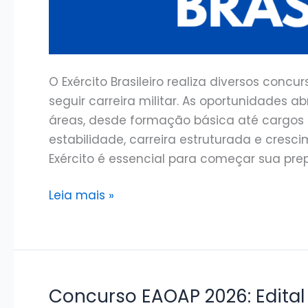
O Exército Brasileiro realiza diversos con
seguir carreira militar. As oportunidades 
áreas, desde formação básica até cargos 
estabilidade, carreira estruturada e cresc
Exército é essencial para começar sua pre
Concursos
Leia mais »
do
Exército
Brasileiro
2026:
Editais,
Concurso EAOAP 2026: Edital 