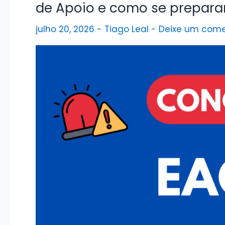
vagas,
de Apoio e como se prepara
salários
julho 20, 2026
-
Tiago Leal
-
Deixe um come
e
como
ingressar