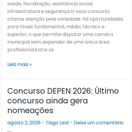
saúde, fiscalização, assistência social,
infraestrutura e segurança.O novo concurso
chama atenção pela variedade: há oportunidades
para níveis fundamental, médio, técnico e
superior, o que permite disputar uma carreira
municipal sem depender de uma única área
profissional.Entre os
Concurso
Leia mais »
Prefeitura
de
Limeira
Concurso DEPEN 2026: Último
2026:
concurso ainda gera
Edital
nomeações
com
218
agosto 2, 2026
-
Tiago Leal
-
Deixe um comentário
Vagas