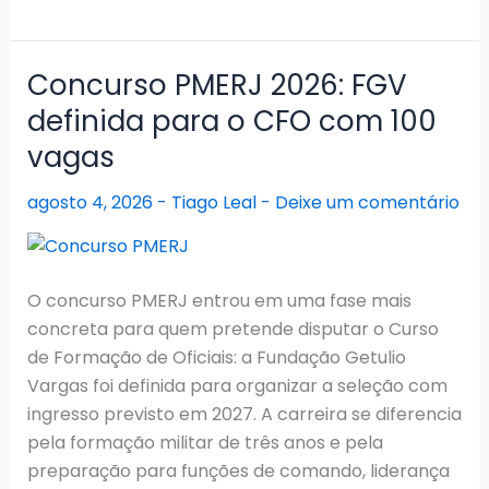
TJ
AP
Juiz
Concurso PMERJ 2026: FGV
2026:
definida para o CFO com 100
FGV
vagas
contratada
e
agosto 4, 2026
-
Tiago Leal
-
Deixe um comentário
edital
próximo
para
15
O concurso PMERJ entrou em uma fase mais
vagas
concreta para quem pretende disputar o Curso
de Formação de Oficiais: a Fundação Getulio
Vargas foi definida para organizar a seleção com
ingresso previsto em 2027. A carreira se diferencia
pela formação militar de três anos e pela
preparação para funções de comando, liderança