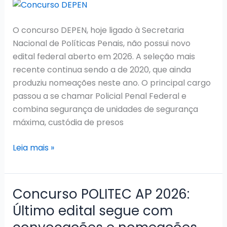
e
Seleção
para
O concurso DEPEN, hoje ligado à Secretaria
Guarda
Nacional de Políticas Penais, não possui novo
Municipal
edital federal aberto em 2026. A seleção mais
recente continua sendo a de 2020, que ainda
produziu nomeações neste ano. O principal cargo
passou a se chamar Policial Penal Federal e
combina segurança de unidades de segurança
máxima, custódia de presos
Concurso
Leia mais »
DEPEN
2026:
Último
Concurso POLITEC AP 2026:
concurso
Último edital segue com
ainda
gera