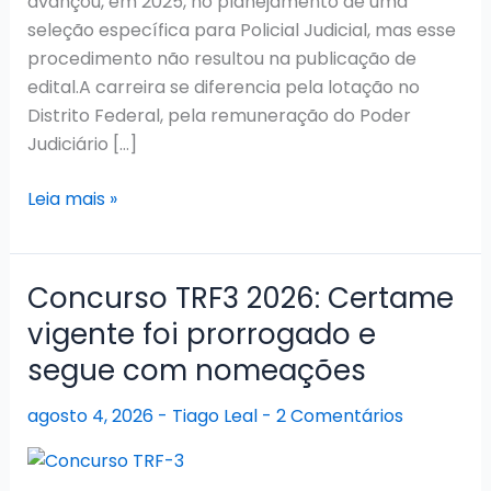
avançou, em 2025, no planejamento de uma
seleção específica para Policial Judicial, mas esse
procedimento não resultou na publicação de
edital.A carreira se diferencia pela lotação no
Distrito Federal, pela remuneração do Poder
Judiciário […]
Concurso
Leia mais »
TJDFT
2026:
certame
Concurso TRF3 2026: Certame
vigente,
vigente foi prorrogado e
nomeações
segue com nomeações
em
andamento
agosto 4, 2026
-
Tiago Leal
-
2 Comentários