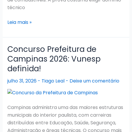
técnico
Concurso
Leia mais »
Transpetro
2026:
Nova
Concurso Prefeitura de
previsão
Campinas 2026: Vunesp
aponta
definida!
edital
em
julho 31, 2026
-
Tiago Leal
-
Deixe um comentário
agosto
e
provas
entre
Campinas administra uma das maiores estruturas
dezembro
municipais do interior paulista, com carreiras
e
distribuídas entre Educação, Saúde, Segurança,
janeiro
Administração e áreas técnicas. O concurso mais