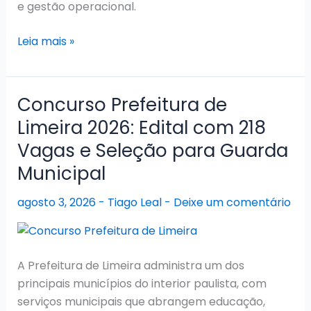
e gestão operacional.
Concurso
Leia mais »
PMERJ
2026:
FGV
Concurso Prefeitura de
definida
Limeira 2026: Edital com 218
para
Vagas e Seleção para Guarda
o
CFO
Municipal
com
agosto 3, 2026
-
Tiago Leal
-
Deixe um comentário
100
vagas
A Prefeitura de Limeira administra um dos
principais municípios do interior paulista, com
serviços municipais que abrangem educação,