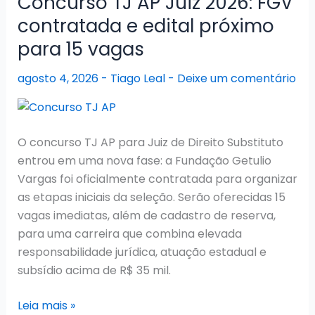
Concurso TJ AP Juiz 2026: FGV
139
contratada e edital próximo
vagas
para 15 vagas
anunciadas
para
agosto 4, 2026
-
Tiago Leal
-
Deixe um comentário
delegado,
oficial
investigador
e
O concurso TJ AP para Juiz de Direito Substituto
perito
entrou em uma nova fase: a Fundação Getulio
Vargas foi oficialmente contratada para organizar
as etapas iniciais da seleção. Serão oferecidas 15
vagas imediatas, além de cadastro de reserva,
para uma carreira que combina elevada
responsabilidade jurídica, atuação estadual e
subsídio acima de R$ 35 mil.
Concurso
Leia mais »