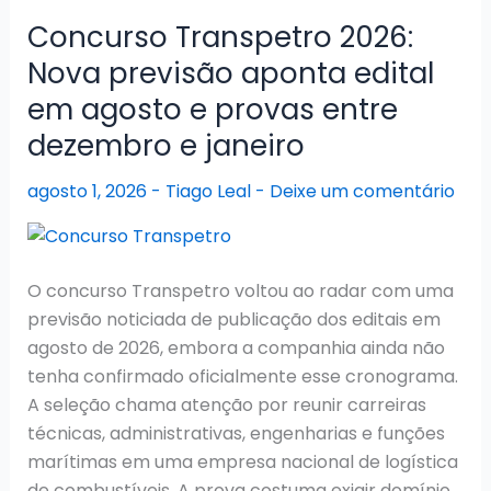
2026:
Concurso Transpetro 2026:
Último
Nova previsão aponta edital
edital
em agosto e provas entre
segue
com
dezembro e janeiro
convocações
agosto 1, 2026
-
Tiago Leal
-
Deixe um comentário
e
nomeações
O concurso Transpetro voltou ao radar com uma
previsão noticiada de publicação dos editais em
agosto de 2026, embora a companhia ainda não
tenha confirmado oficialmente esse cronograma.
A seleção chama atenção por reunir carreiras
técnicas, administrativas, engenharias e funções
marítimas em uma empresa nacional de logística
de combustíveis. A prova costuma exigir domínio