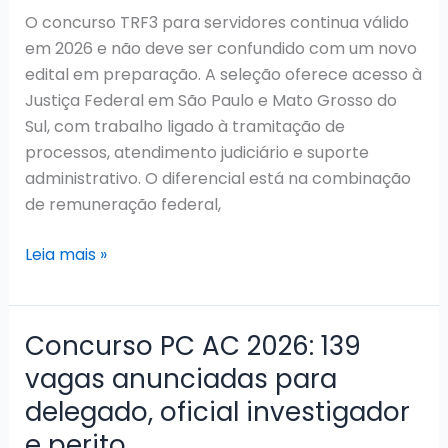
O concurso TRF3 para servidores continua válido
em 2026 e não deve ser confundido com um novo
edital em preparação. A seleção oferece acesso à
Justiça Federal em São Paulo e Mato Grosso do
Sul, com trabalho ligado à tramitação de
processos, atendimento judiciário e suporte
administrativo. O diferencial está na combinação
de remuneração federal,
Concurso
Leia mais »
TRF3
2026:
Certame
Concurso PC AC 2026: 139
vigente
vagas anunciadas para
foi
delegado, oficial investigador
prorrogado
e
e perito