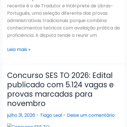
recente é o de Tradutor e Intérprete de Libras-
Português, uma seleção diferente das provas
administrativas tradicionais porque combina
conhecimentos teóricos com avaliação prática de
proficiência. A disputa tende a reunir um
Concurso
Leia mais »
Prefeitura
de
Campinas
Concurso SES TO 2026: Edital
2026:
publicado com 5.124 vagas e
Vunesp
provas marcadas para
definida!
novembro
julho 31, 2026
-
Tiago Leal
-
Deixe um comentário