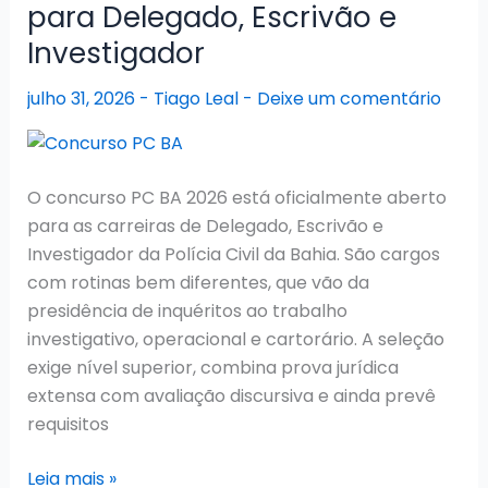
para Delegado, Escrivão e
com
5.124
Investigador
vagas
julho 31, 2026
-
Tiago Leal
-
Deixe um comentário
e
provas
marcadas
para
O concurso PC BA 2026 está oficialmente aberto
novembro
para as carreiras de Delegado, Escrivão e
Investigador da Polícia Civil da Bahia. São cargos
com rotinas bem diferentes, que vão da
presidência de inquéritos ao trabalho
investigativo, operacional e cartorário. A seleção
exige nível superior, combina prova jurídica
extensa com avaliação discursiva e ainda prevê
requisitos
Concurso
Leia mais »